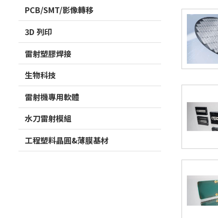
PCB/SMT/影像轉移
3D 列印
雷射塑膠焊接
生物科技
雷射機專用軟體
水刀雷射模組
工程塑料晶圓&薄膜基材