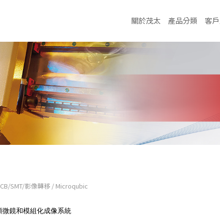
關於茂太
產品分類
客戶
PCB/SMT/影像轉移
/
Microqubic
D 顯微鏡和模組化成像系統