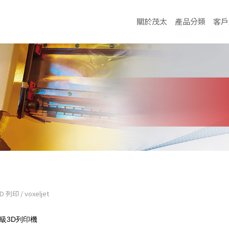
關於茂太
產品分類
客戶
3D 列印
/
voxeljet
級
3D
列印機