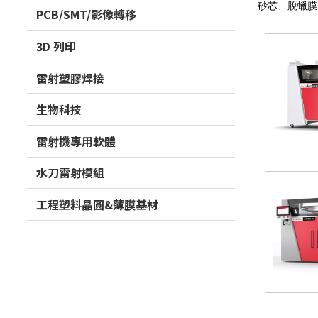
砂芯、脫蠟膜
PCB/SMT/影像轉移
3D 列印
雷射塑膠焊接
生物科技
雷射機專用軟體
水刀雷射模組
工程塑料晶圓&薄膜基材